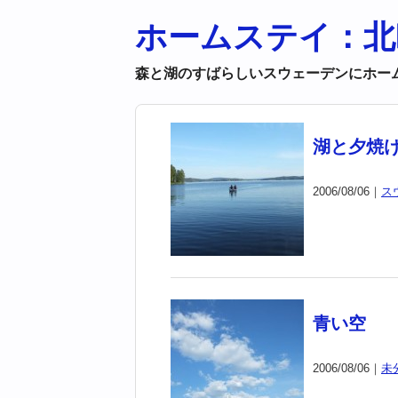
ホームステイ：北
森と湖のすばらしいスウェーデンにホー
湖と夕焼
2006/08/06｜
ス
青い空
2006/08/06｜
未