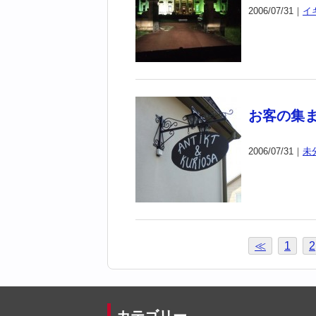
2006/07/31｜
イ
お客の集
2006/07/31｜
未
≪
1
2