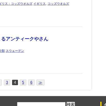
ギリス：コッズウオルズ
イギリス
,
コッズウオルズ
まるアンティークやさん
分類
スウェーデン
3
4
5
6
≫
検