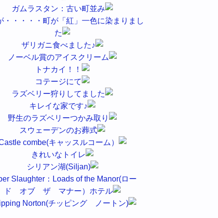
ガムラスタン：古い町並み
が・・・・・町が「紅」一色に染まりまし
た
ザリガニ食べました♪
ノーベル賞のアイスクリーム
トナカイ！！
コテージにて
ラズベリー狩りしてました
キレイな家です♪
野生のラズベリーつかみ取り
スウェーデンのお葬式
Castle combe(キャッスルコーム）
きれいなトイレ
シリアン湖(Siljan)
er Slaughter：Loads of the Manor(ロー
ド オブ ザ マナー）ホテル
ipping Norton(チッピング ノートン)