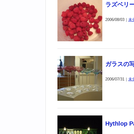
ラズベリ
2006/08/03｜
未
ガラスの
2006/07/31｜
未
Hythlop P